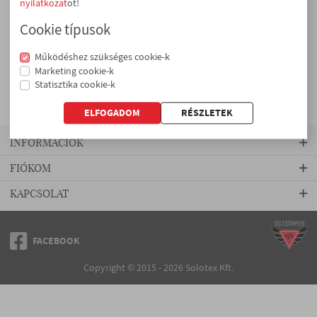
nyilatkozat
ot!
Rendezés:
Cookie típusok
GYEREK
Működéshez szükséges cookie-k
Marketing cookie-k
Statisztika cookie-k
MÁRKA SZERINT
ELFOGADOM
Fehérneműk
Harisnyák
INFORMÁCIÓK
Donna B.C.
FIÓKOM
Elite
KAPCSOLAT
Solotex
Zoknik
FACEBOOK
Copyright © 2015 - 2026 Solotex Kft.