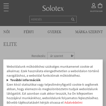
MENÜ
MENÜ
BELÉPÉS
KOSÁR
KEZDŐLAP
NŐI
FÉRFI
GYEREK
MÁRKA SZERINT
ELITE
KAPCSOLAT
Rendezés:
Megjelenik 1-1 a(z) 1 találatból
VISZONTELADÓKNAK
Weboldalunk működéshez szükséges munkamenet cookie-at
alkalmaz. Ezek használata elengedhetetlen a weboldalon történő
navigáláshoz, a weboldal funkcióinak működéséhez.
Elite
További információk
NŐI
Aloe bokafix 15 den
Ezen kívül statisztikai vagy teljesítményfigyelő cookie-k segítenek
abban, hogy elemezni és megkülönböztetni tudjuk weboldalunk
560 Ft
látógatóit. Ezt azonban csak akkor tesszük, ha Ön kifejezetten
hozzájárul munkánkhoz, weboldalunk folyamatos fejlesztéséhez.
FÉRFI
Bővebb tájékoztatásért kérjük olvassa el
Adatvédelmi
Megjelenik 1-1 a(z) 1 találatból