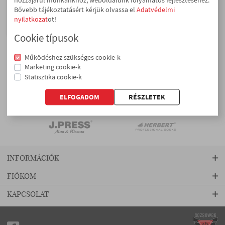
Bővebb tájékoztatásért kérjük olvassa el
Adatvédelmi
Herbert felnőtt térdzokni
nyilatkozat
ot!
1 300 Ft
GYEREK
Cookie típusok
Fehérneműk
Megjelenik 1-3 a(z) 3 találatból
Működéshez szükséges cookie-k
Harisnyák
Rendezés:
Marketing cookie-k
Zoknik
Statisztika cookie-k
Titokzoknik
ELFOGADOM
Bokazoknik
Térdzoknik
Bébizoknik
INFORMÁCIÓK
MÁRKA SZERINT
FIÓKOM
KAPCSOLAT