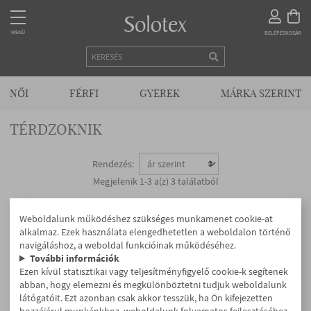
MENÜ
MENÜ
BELÉPÉS
KOSÁR
KEZDŐLAP
NŐI
FÉRFI
GYEREK
MÁRKA SZERINT
TÉRDZOKNIK
KAPCSOLAT
Rendezés:
Megjelenik 1-3 a(z) 3 találatból
VISZONTELADÓKNAK
Weboldalunk működéshez szükséges munkamenet cookie-at
Solotex
Solotex
alkalmaz. Ezek használata elengedhetetlen a weboldalon történő
NŐI
navigáláshoz, a weboldal funkcióinak működéséhez.
Bébi térdzokni
Herbert gyerek térdzokni
További információk
630 Ft
780 Ft
Ezen kívül statisztikai vagy teljesítményfigyelő cookie-k segítenek
abban, hogy elemezni és megkülönböztetni tudjuk weboldalunk
FÉRFI
látógatóit. Ezt azonban csak akkor tesszük, ha Ön kifejezetten
Térdzoknik
hozzájárul munkánkhoz, weboldalunk folyamatos fejlesztéséhez.