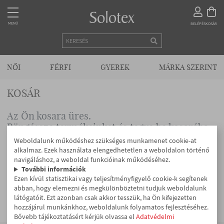
MENÜ
MENÜ
BELÉPÉS
KOSÁR
KEZDŐLAP
NŐI
FÉRFI
GYEREK
MÁRKA SZERINT
KOSÁR
KAPCSOLAT
Az Ön kosara üres.
Böngéssze termékeinket és tegye be kosarába
VISZONTELADÓKNAK
azokat, amiket megrendelne tőlünk!
Weboldalunk működéshez szükséges munkamenet cookie-at
alkalmaz. Ezek használata elengedhetetlen a weboldalon történő
navigáláshoz, a weboldal funkcióinak működéséhez.
További információk
NŐI
Ezen kívül statisztikai vagy teljesítményfigyelő cookie-k segítenek
abban, hogy elemezni és megkülönböztetni tudjuk weboldalunk
látógatóit. Ezt azonban csak akkor tesszük, ha Ön kifejezetten
hozzájárul munkánkhoz, weboldalunk folyamatos fejlesztéséhez.
FÉRFI
Bővebb tájékoztatásért kérjük olvassa el
Adatvédelmi