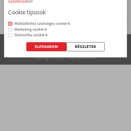
nyilatkozat
ot!
INFORMÁCIÓK
Cookie típusok
GYEREK
FIÓKOM
Működéshez szükséges cookie-k
KAPCSOLAT
Marketing cookie-k
Statisztika cookie-k
MÁRKA SZERINT
FACEBOOK
ELFOGADOM
Copyright © 2015 - 2026 Solotex Kft.