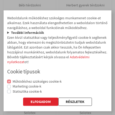
Bébi térdzokni
Herbert gyerek térdzokni
630 Ft
780 Ft
GYEREK
Weboldalunk működéshez szükséges munkamenet cookie-at
alkalmaz. Ezek használata elengedhetetlen a weboldalon történő
Solotex
Solotex
navigáláshoz, a weboldal funkcióinak működéséhez.
További információk
MÁRKA SZERINT
Elastic zokni csíkos (FFI)
Elastic öltönyzokni
Ezen kívül statisztikai vagy teljesítményfigyelő cookie-k segítenek
955 Ft
955 Ft
abban, hogy elemezni és megkülönböztetni tudjuk weboldalunk
Fehérneműk
látógatóit. Ezt azonban csak akkor tesszük, ha Ön kifejezetten
Harisnyák
hozzájárul munkánkhoz, weboldalunk folyamatos fejlesztéséhez.
Solotex
Solotex
Bővebb tájékoztatásért kérjük olvassa el
Adatvédelmi
Zoknik
nyilatkozat
ot!
Elastic zokni csíkos (NŐI)
Elastic zokni mintás (NŐI)
J.Press
955 Ft
955 Ft
Cookie típusok
Hubertus
Solotex
Működéshez szükséges cookie-k
Solotex
Solotex
Marketing cookie-k
Herbert
Statisztika cookie-k
RED Sport frottír zokni
Pamut zokni
985 Ft
1 060 Ft
ELFOGADOM
Solotex
Solotex