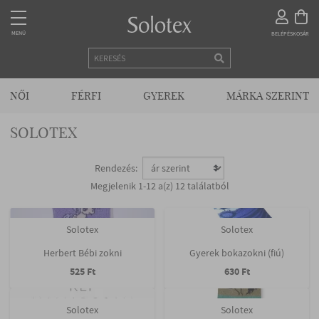
MENÜ
MENÜ
BELÉPÉS
KOSÁR
KEZDŐLAP
NŐI
FÉRFI
GYEREK
MÁRKA SZERINT
SOLOTEX
KAPCSOLAT
Rendezés:
Megjelenik 1-12 a(z) 12 találatból
VISZONTELADÓKNAK
Solotex
Solotex
NŐI
Herbert Bébi zokni
Gyerek bokazokni (fiú)
525 Ft
630 Ft
FÉRFI
Solotex
Solotex